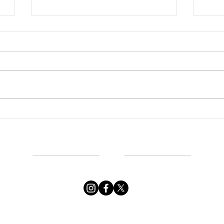
Sindav/AL homenageia
Sin
o jurista Marcos
Dir
Bernardes de Mello
par
pelos 70 anos
adv
dedicados à advocacia