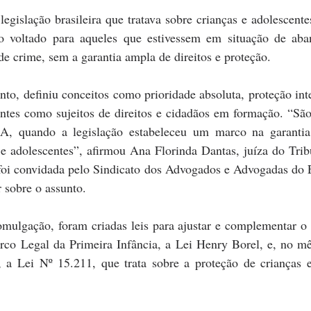
egislação brasileira que tratava sobre crianças e adolescente
o voltado para aqueles que estivessem em situação de aba
e crime, sem a garantia ampla de direitos e proteção.
anto, definiu conceitos como prioridade absoluta, proteção int
entes como sujeitos de direitos e cidadãos em formação. “Sã
, quando a legislação estabeleceu um marco na garantia 
 e adolescentes”, afirmou Ana Florinda Dantas, juíza do Tribu
oi convidada pelo Sindicato dos Advogados e Advogadas do E
 sobre o assunto.
mulgação, foram criadas leis para ajustar e complementar o
co Legal da Primeira Infância, a Lei Henry Borel, e, no mê
 a Lei Nº 15.211, que trata sobre a proteção de crianças e