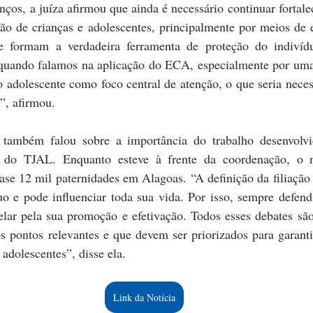
os, a juíza afirmou que ainda é necessário continuar fortalec
ção de crianças e adolescentes, principalmente por meios de
e formam a verdadeira ferramenta de proteção do indivíd
quando falamos na aplicação do ECA, especialmente por uma 
o adolescente como foco central de atenção, o que seria necess
s”, afirmou.
 também falou sobre a importância do trabalho desenvolvi
 do TJAL. Enquanto esteve à frente da coordenação, o nú
se 12 mil paternidades em Alagoas. “A definição da filiação 
uo e pode influenciar toda sua vida. Por isso, sempre defendi
lar pela sua promoção e efetivação. Todos esses debates são
os pontos relevantes e que devem ser priorizados para garanti
 adolescentes”, disse ela.
Link da Notícia