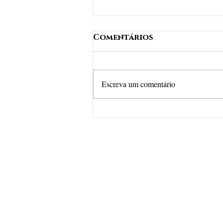
Comentários
Escreva um comentário
Presidente e diretor
do Sindav/AL recebem
Comenda
Desembargador
Geraldo Tenório
Silveira